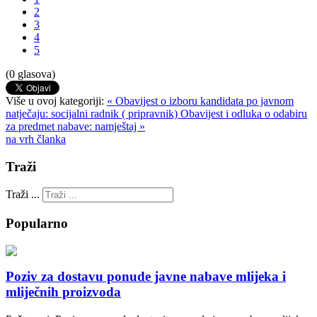
2
3
4
5
(0 glasova)
Više u ovoj kategoriji:
« Obavijest o izboru kandidata po javnom
natječaju: socijalni radnik ( pripravnik)
Obavijest i odluka o odabiru
za predmet nabave: namještaj »
na vrh članka
Traži
Traži ...
Popularno
Poziv za dostavu ponude javne nabave mlijeka i
mliječnih proizvoda