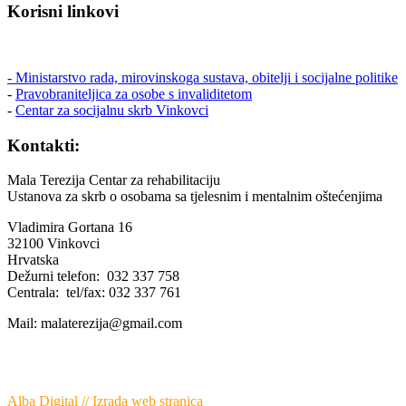
Korisni linkovi
- Ministarstvo rada, mirovinskoga sustava, obitelji i socijalne politike
-
Pravobraniteljica za osobe s invaliditetom
-
Centar za socijalnu skrb Vinkovci
Kontakti:
Mala Terezija Centar za rehabilitaciju
Ustanova za skrb o osobama sa tjelesnim i mentalnim oštećenjima
Vladimira Gortana 16
32100 Vinkovci
Hrvatska
Dežurni telefon: 032 337 758
Centrala: tel/fax: 032 337 761
Mail: malaterezija@gmail.com
Copyright © 2015 Centar za rehabilitaciju Mala Terezija. Sva prava
zadržana.
Alba Digital
//
Izrada web stranica