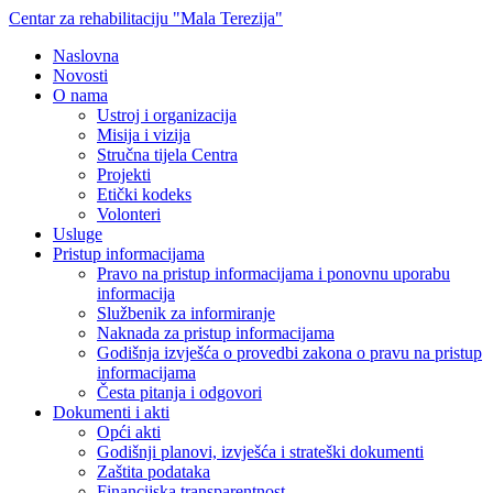
Centar za rehabilitaciju "Mala Terezija"
Naslovna
Novosti
O nama
Ustroj i organizacija
Misija i vizija
Stručna tijela Centra
Projekti
Etički kodeks
Volonteri
Usluge
Pristup informacijama
Pravo na pristup informacijama i ponovnu uporabu
informacija
Službenik za informiranje
Naknada za pristup informacijama
Godišnja izvješća o provedbi zakona o pravu na pristup
informacijama
Česta pitanja i odgovori
Dokumenti i akti
Opći akti
Godišnji planovi, izvješća i strateški dokumenti
Zaštita podataka
Financijska transparentnost