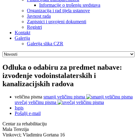
Informacije o trošenju sredstava
Organizacija i rad tijela ustanove
Javnost rada
Zapisnici i usvojeni dokumenti
Registri
Kontakt
Galerija
Galerija slika CZR
Odluka o odabiru za predmet nabave:
izvođenje vodoinstalaterskih i
kanalizacijskih radova
veličina pisma
smanji veličinu pisma
uvečaj veličinu pisma
Ispis
Pošalji e-mail
Centar za rehabilitaciju
Mala Terezija
Vinkovci; Vladimira Gortana 16