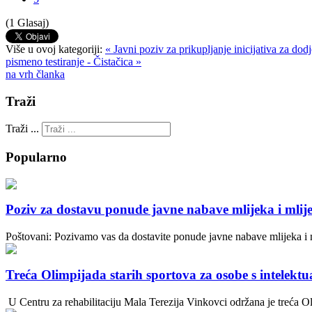
(1 Glasaj)
Više u ovoj kategoriji:
« Javni poziv za prikupljanje inicijativa za d
pismeno testiranje - Čistačica »
na vrh članka
Traži
Traži ...
Popularno
Poziv za dostavu ponude javne nabave mlijeka i mlij
Poštovani: Pozivamo vas da dostavite ponude javne nabave mlijeka i 
Treća Olimpijada starih sportova za osobe s intelek
U Centru za rehabilitaciju Mala Terezija Vinkovci održana je treća Oli