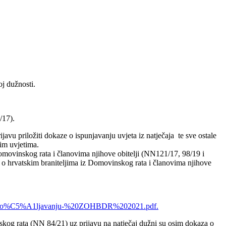
j dužnosti.
/17).
javu priložiti dokaze o ispunjavanju uvjeta iz natječaja te sve ostale
im uvjetima.
Domovinskog rata i članovima njihove obitelji (NN121/17, 98/19 i
a o hrvatskim braniteljima iz Domovinskog rata i članovima njihove
%20zapo%C5%A1ljavanju-%20ZOHBDR%202021.pdf.
nskog rata (NN 84/21) uz prijavu na natječaj dužni su osim dokaza o