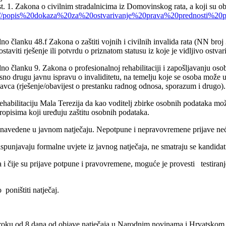
st. 1. Zakona o civilnim stradalnicima iz Domovinskog rata, a koji su ob
Nikola//popis%20dokaza%20za%20ostvarivanje%20prava%20prednosti%
no članku 48.f Zakona o zaštiti vojnih i civilnih invalida rata (NN broj
taviti rješenje ili potvrdu o priznatom statusu iz koje je vidljivo ostv
dno članku 9. Zakona o profesionalnoj rehabilitaciji i zapošljavanju oso
sno drugu javnu ispravu o invaliditetu, na temelju koje se osoba može u
odavca (rješenje/obavijest o prestanku radnog odnosa, sporazum i drugo).
abilitaciju Mala Terezija da kao voditelj zbirke osobnih podataka može p
opisima koji uređuju zaštitu osobnih podataka.
e navedene u javnom natječaju. Nepotpune i nepravovremene prijave neće
punjavaju formalne uvjete iz javnog natječaja, ne smatraju se kandidati
a i čije su prijave potpune i pravovremene, moguće je provesti testira
poništiti natječaj.
 u roku od 8 dana od objave natječaja u Narodnim novinama i Hrvatskom