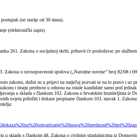
ostupak (ne starije od 30 dana).
e (elektronički zapis)
nka 261. Zakona o socijalnoj skrbi, pribavit će poslodavac po službeno
13. Zakona o ravnopravnosti spolova („Narodne novine“ broj 82/08 i 69
m zakonu, dužni su u prijavi na natječaj pozvati se na to pravo i uz pri
akonu i imaju prednost u odnosu na ostale kandidate samo pod jednak
ošljavanja u skladu s člankom 102. Zakona o hrvatskim braniteljima iz 
ženih uvjeta priložiti i dokaze propisane člankom 103. stavak 1. Zakon
itelja:
/popis%20dokaza%20za%20ostvarivanje%20prava%20prednosti%20pri
vanju u skladu s člankom 48. Zakona o civilnim stradalnicima iz Domovi