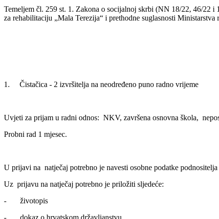
Temeljem čl. 259 st. 1. Zakona o socijalnoj skrbi (NN 18/22, 46/22 i
za rehabilitaciju „Mala Terezija“ i prethodne suglasnosti Ministarstva r
1. Čistačica - 2 izvršitelja na neodređeno puno radno vrijeme
Uvjeti za prijam u radni odnos: NKV, završena osnovna škola, neposto
Probni rad 1 mjesec.
U prijavi na natječaj potrebno je navesti osobne podatke podnositelja (
Uz prijavu na natječaj potrebno je priložiti sljedeće:
- životopis
- dokaz o hrvatskom državljanstvu