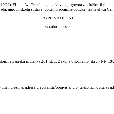
 119/22), članka 24. Temeljnog kolektivnog ugovora za službenike i na
ada, mirovinskoga sustava, obitelji i socijalne politike, ravnateljica Cen
JAVNI NATJEČAJ
za radno mjesto
janje zapreka iz članka 261. st. 1. Zakona o socijalnoj skrbi (NN 18/
ime i prezime, adresa prebivališta/boravišta, broj telefona/mobitela i ad