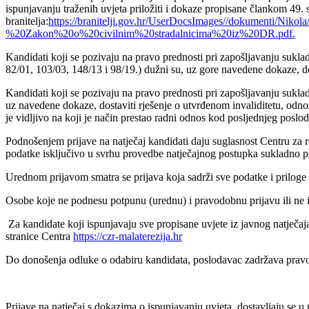
ispunjavanju traženih uvjeta priložiti i dokaze propisane člankom 49. 
branitelja:
https://branitelji.gov.hr/UserDocsImages//dokumenti/
%20Zakon%20o%20civilnim%20stradalnicima%20iz%20DR.pdf.
Kandidati koji se pozivaju na pravo prednosti pri zapošljavanju suklad
82/01, 103/03, 148/13 i 98/19.) dužni su, uz gore navedene dokaze, dos
Kandidati koji se pozivaju na pravo prednosti pri zapošljavanju sukla
uz navedene dokaze, dostaviti rješenje o utvrđenom invaliditetu, odno
je vidljivo na koji je način prestao radni odnos kod posljednjeg posl
Podnošenjem prijave na natječaj kandidati daju suglasnost Centru za reh
podatke isključivo u svrhu provedbe natječajnog postupka sukladno pr
Urednom prijavom smatra se prijava koja sadrži sve podatke i prilog
Osobe koje ne podnesu potpunu (urednu) i pravodobnu prijavu ili ne is
Za kandidate koji ispunjavaju sve propisane uvjete iz javnog natječaj
stranice Centra
https://czr-malaterezija.hr
Do donošenja odluke o odabiru kandidata, poslodavac zadržava pravo 
Prijave na natječaj s dokazima o ispunjavanju uvjeta, dostavljaju se