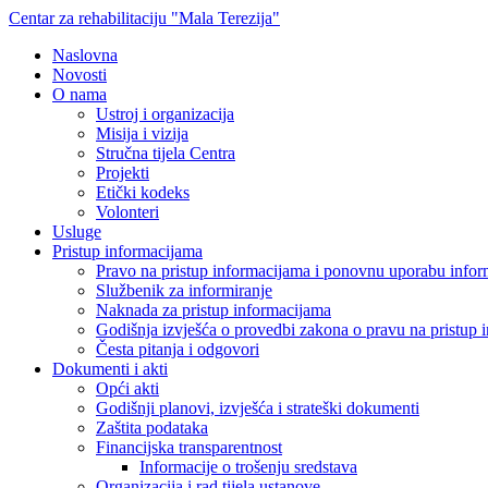
Centar za rehabilitaciju "Mala Terezija"
Naslovna
Novosti
O nama
Ustroj i organizacija
Misija i vizija
Stručna tijela Centra
Projekti
Etički kodeks
Volonteri
Usluge
Pristup informacijama
Pravo na pristup informacijama i ponovnu uporabu infor
Službenik za informiranje
Naknada za pristup informacijama
Godišnja izvješća o provedbi zakona o pravu na pristup 
Česta pitanja i odgovori
Dokumenti i akti
Opći akti
Godišnji planovi, izvješća i strateški dokumenti
Zaštita podataka
Financijska transparentnost
Informacije o trošenju sredstava
Organizacija i rad tijela ustanove