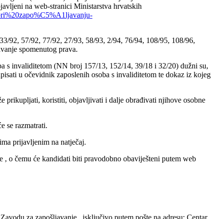
javljeni na web-stranici Ministarstva hrvatskih
20pri%20zapo%C5%A1ljavanju-
 33/92, 57/92, 77/92, 27/93, 58/93, 2/94, 76/94, 108/95, 108/96,
arivanje spomenutog prava.
ba s invaliditetom (NN broj 157/13, 152/14, 39/18 i 32/20) dužni su,
pisati u očevidnik zaposlenih osoba s invaliditetom te dokaz iz kojeg
rikupljati, koristiti, objavljivati i dalje obrađivati njihove osobne
 se razmatrati.
ma prijavljenim na natječaj.
nje , o čemu će kandidati biti pravodobno obaviješteni putem web
 Zavodu za zapošljavanje, isključivo putem pošte na adresu: Centar