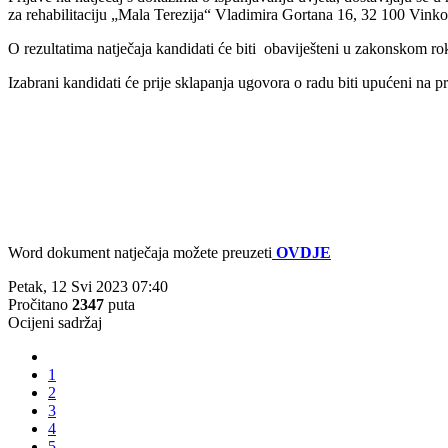
za rehabilitaciju „Mala Terezija“ Vladimira Gortana 16, 32 100 Vinko
O rezultatima natječaja kandidati će biti obaviješteni u zakonskom r
Izabrani kandidati će prije sklapanja ugovora o radu biti upućeni na p
Word dokument natječaja možete preuzeti
OVDJE
Petak, 12 Svi 2023 07:40
Pročitano
2347
puta
Ocijeni sadržaj
1
2
3
4
5