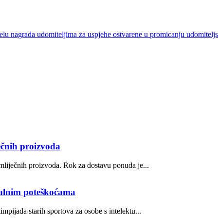
odjelu nagrada udomiteljima za uspjehe ostvarene u promicanju udomitelj
ečnih proizvoda
mliječnih proizvoda. Rok za dostavu ponuda je...
tualnim poteškoćama
mpijada starih sportova za osobe s intelektu...