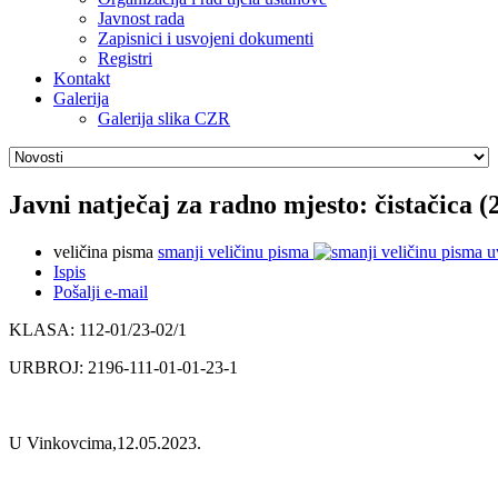
Javnost rada
Zapisnici i usvojeni dokumenti
Registri
Kontakt
Galerija
Galerija slika CZR
Javni natječaj za radno mjesto: čistačica (2
veličina pisma
smanji veličinu pisma
u
Ispis
Pošalji e-mail
KLASA: 112-01/23-02/1
URBROJ: 2196-111-01-01-23-1
U Vinkovcima,12.05.2023.