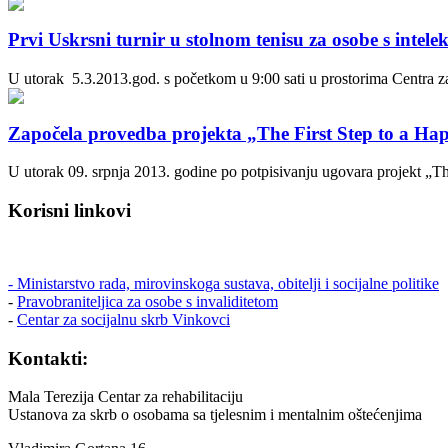
Prvi Uskrsni turnir u stolnom tenisu za osobe s intel
U utorak 5.3.2013.god. s početkom u 9:00 sati u prostorima Centra za 
Započela provedba projekta „The First Step to a H
U utorak 09. srpnja 2013. godine po potpisivanju ugovara projekt „Th
Korisni linkovi
- Ministarstvo rada, mirovinskoga sustava, obitelji i socijalne politike
-
Pravobraniteljica za osobe s invaliditetom
-
Centar za socijalnu skrb Vinkovci
Kontakti:
Mala Terezija Centar za rehabilitaciju
Ustanova za skrb o osobama sa tjelesnim i mentalnim oštećenjima