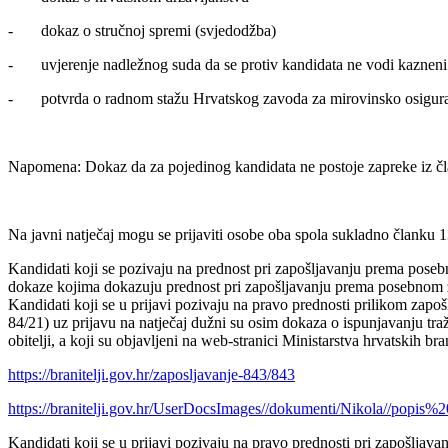
- dokaz o stručnoj spremi (svjedodžba)
- uvjerenje nadležnog suda da se protiv kandidata ne vodi kazneni p
- potvrda o radnom stažu Hrvatskog zavoda za mirovinsko osiguranj
Napomena: Dokaz da za pojedinog kandidata ne postoje zapreke iz čla
Na javni natječaj mogu se prijaviti osobe oba spola sukladno članku 
Kandidati koji se pozivaju na prednost pri zapošljavanju prema posebno
dokaze kojima dokazuju prednost pri zapošljavanju prema posebnom z
Kandidati koji se u prijavi pozivaju na pravo prednosti prilikom zap
84/21) uz prijavu na natječaj dužni su osim dokaza o ispunjavanju tra
obitelji, a koji su objavljeni na web-stranici Ministarstva hrvatskih bran
https://branitelji.gov.hr/zaposljavanje-843/843
https://branitelji.gov.hr/UserDocsImages//dokumenti/Nikola/
Kandidati koji se u prijavi pozivaju na pravo prednosti pri zapošlja