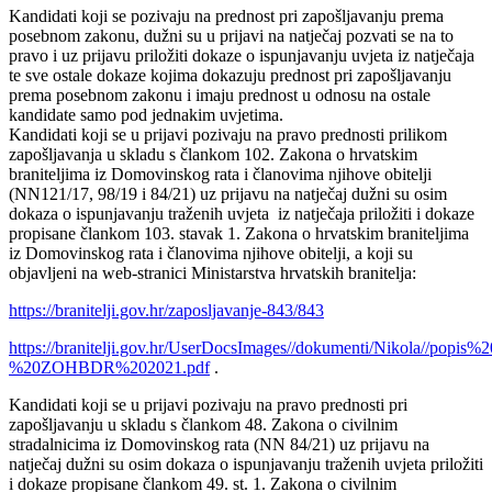
Kandidati koji se pozivaju na prednost pri zapošljavanju prema
posebnom zakonu, dužni su u prijavi na natječaj pozvati se na to
pravo i uz prijavu priložiti dokaze o ispunjavanju uvjeta iz natječaja
te sve ostale dokaze kojima dokazuju prednost pri zapošljavanju
prema posebnom zakonu i imaju prednost u odnosu na ostale
kandidate samo pod jednakim uvjetima.
Kandidati koji se u prijavi pozivaju na pravo prednosti prilikom
zapošljavanja u skladu s člankom 102. Zakona o hrvatskim
braniteljima iz Domovinskog rata i članovima njihove obitelji
(NN121/17, 98/19 i 84/21) uz prijavu na natječaj dužni su osim
dokaza o ispunjavanju traženih uvjeta iz natječaja priložiti i dokaze
propisane člankom 103. stavak 1. Zakona o hrvatskim braniteljima
iz Domovinskog rata i članovima njihove obitelji, a koji su
objavljeni na web-stranici Ministarstva hrvatskih branitelja:
https://branitelji.gov.hr/zaposljavanje-843/843
https://branitelji.gov.hr/UserDocsImages//dokumenti/Nikola//p
%20ZOHBDR%202021.pdf
.
Kandidati koji se u prijavi pozivaju na pravo prednosti pri
zapošljavanju u skladu s člankom 48. Zakona o civilnim
stradalnicima iz Domovinskog rata (NN 84/21) uz prijavu na
natječaj dužni su osim dokaza o ispunjavanju traženih uvjeta priložiti
i dokaze propisane člankom 49. st. 1. Zakona o civilnim