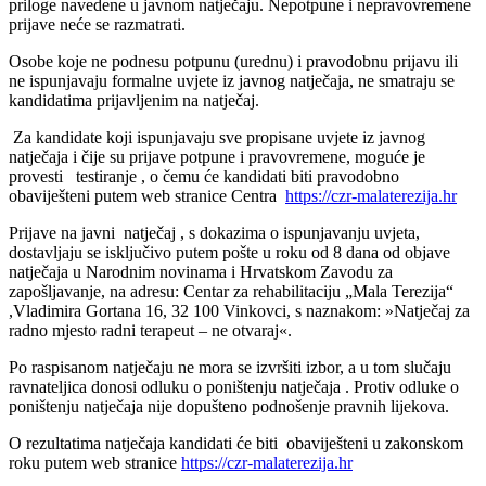
priloge navedene u javnom natječaju. Nepotpune i nepravovremene
prijave neće se razmatrati.
Osobe koje ne podnesu potpunu (urednu) i pravodobnu prijavu ili
ne ispunjavaju formalne uvjete iz javnog natječaja, ne smatraju se
kandidatima prijavljenim na natječaj.
Za kandidate koji ispunjavaju sve propisane uvjete iz javnog
natječaja i čije su prijave potpune i pravovremene, moguće je
provesti testiranje , o čemu će kandidati biti pravodobno
obaviješteni putem web stranice Centra
https://czr-malaterezija.hr
Prijave na javni natječaj , s dokazima o ispunjavanju uvjeta,
dostavljaju se isključivo putem pošte u roku od 8 dana od objave
natječaja u Narodnim novinama i Hrvatskom Zavodu za
zapošljavanje, na adresu: Centar za rehabilitaciju „Mala Terezija“
,Vladimira Gortana 16, 32 100 Vinkovci, s naznakom: »Natječaj za
radno mjesto radni terapeut – ne otvaraj«.
Po raspisanom natječaju ne mora se izvršiti izbor, a u tom slučaju
ravnateljica donosi odluku o poništenju natječaja . Protiv odluke o
poništenju natječaja nije dopušteno podnošenje pravnih lijekova.
O rezultatima natječaja kandidati će biti obaviješteni u zakonskom
roku putem web stranice
https://czr-malaterezija.hr