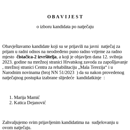
O B A V I J E S T
o izboru kandidata po natječaju
Obavještavamo kandidate koji su se prijavili na javni natječaj za
prijam u radni odnos na neodređeno puno radno vrijeme za radno
mjesto
čistačica-2 izvršitelja
, a koji je objavljen dana 12. svibnja
2023. godine na mrežnoj stranici Hrvatskog zavoda za zapošljavanje
, mrežnoj stranici Centra za rehabilitaciju „Mala Terezija“ i u
Narodnim novinama (broj NN 51/2023 ) da su nakon provedenog
natječajnog postupka izabrane slijedeće kandidatkinje :
Marija Mamić
Katica Dejanović
Zahvaljujemo svim prijavljenim kandidatima na sudjelovanju u
ovom natječaju.