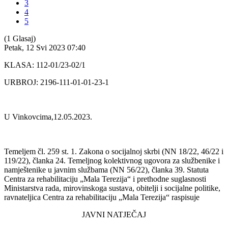
3
4
5
(1 Glasaj)
Petak, 12 Svi 2023 07:40
KLASA: 112-01/23-02/1
URBROJ: 2196-111-01-01-23-1
U Vinkovcima,12.05.2023.
Temeljem čl. 259 st. 1. Zakona o socijalnoj skrbi (NN 18/22, 46/22 i
119/22), članka 24. Temeljnog kolektivnog ugovora za službenike i
namještenike u javnim službama (NN 56/22), članka 39. Statuta
Centra za rehabilitaciju „Mala Terezija“ i prethodne suglasnosti
Ministarstva rada, mirovinskoga sustava, obitelji i socijalne politike,
ravnateljica Centra za rehabilitaciju „Mala Terezija“ raspisuje
JAVNI NATJEČAJ