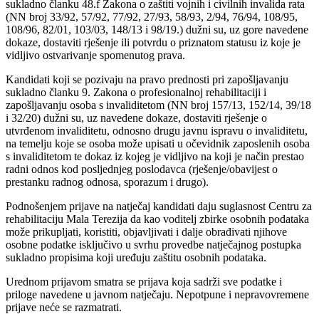
sukladno članku 48.f Zakona o zaštiti vojnih i civilnih invalida rata
(NN broj 33/92, 57/92, 77/92, 27/93, 58/93, 2/94, 76/94, 108/95,
108/96, 82/01, 103/03, 148/13 i 98/19.) dužni su, uz gore navedene
dokaze, dostaviti rješenje ili potvrdu o priznatom statusu iz koje je
vidljivo ostvarivanje spomenutog prava.
Kandidati koji se pozivaju na pravo prednosti pri zapošljavanju
sukladno članku 9. Zakona o profesionalnoj rehabilitaciji i
zapošljavanju osoba s invaliditetom (NN broj 157/13, 152/14, 39/18
i 32/20) dužni su, uz navedene dokaze, dostaviti rješenje o
utvrđenom invaliditetu, odnosno drugu javnu ispravu o invaliditetu,
na temelju koje se osoba može upisati u očevidnik zaposlenih osoba
s invaliditetom te dokaz iz kojeg je vidljivo na koji je način prestao
radni odnos kod posljednjeg poslodavca (rješenje/obavijest o
prestanku radnog odnosa, sporazum i drugo).
Podnošenjem prijave na natječaj kandidati daju suglasnost Centru za
rehabilitaciju Mala Terezija da kao voditelj zbirke osobnih podataka
može prikupljati, koristiti, objavljivati i dalje obrađivati njihove
osobne podatke isključivo u svrhu provedbe natječajnog postupka
sukladno propisima koji uređuju zaštitu osobnih podataka.
Urednom prijavom smatra se prijava koja sadrži sve podatke i
priloge navedene u javnom natječaju. Nepotpune i nepravovremene
prijave neće se razmatrati.