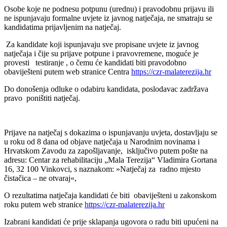
Osobe koje ne podnesu potpunu (urednu) i pravodobnu prijavu ili
ne ispunjavaju formalne uvjete iz javnog natječaja, ne smatraju se
kandidatima prijavljenim na natječaj.
Za kandidate koji ispunjavaju sve propisane uvjete iz javnog
natječaja i čije su prijave potpune i pravovremene, moguće je
provesti testiranje , o čemu će kandidati biti pravodobno
obaviješteni putem web stranice Centra
https://czr-malaterezija.hr
Do donošenja odluke o odabiru kandidata, poslodavac zadržava
pravo poništiti natječaj.
Prijave na natječaj s dokazima o ispunjavanju uvjeta, dostavljaju se
u roku od 8 dana od objave natječaja u Narodnim novinama i
Hrvatskom Zavodu za zapošljavanje, isključivo putem pošte na
adresu: Centar za rehabilitaciju „Mala Terezija“ Vladimira Gortana
16, 32 100 Vinkovci, s naznakom: »Natječaj za radno mjesto
čistačica – ne otvaraj«,
O rezultatima natječaja kandidati će biti obaviješteni u zakonskom
roku putem web stranice
https://czr-malaterezija.hr
Izabrani kandidati će prije sklapanja ugovora o radu biti upućeni na