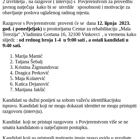
2 izvršitelja , na razgovor ( intervju) s Povjerenstvom za provedbu
javnog natječaja kako bi se utvrdile sposobnosti i motivacije za
obavljanje poslova oglašenog radnog mjesta.
Razgovor s Povjerenstvom provesti će se dana
12. lipnja 2023.
god. ( ponedjeljak)
u prostorijama Centar za rehabilitaciju „Mala
Terezija“ ,Vladimira Gortana 16, 32100 Vinkovci , u vremenu kako
slijedi: :
od rednog broja 1-4 u 9:00 sati , a ostali kandidati u
9:40 sati.
Marija Mamić
Tatjana Šebalj
Kristina Žigmundovac
Dragica Perković
Maja Kolarević
Katica Dejanović
Marijana Jakšić
Kandidati su dužni ponijeti sa sobom važeću identifikacijsku
ispravu. Kandidati koji ne mogu dokazati identitet ne mogu pristupiti
razgovoru (intervju).
Kandidat koji ne pristupi razgovoru s Povjerenstvom više se ne
smatra kandidatom u natječajnom postupku.
Kandidati koji su pristupili testiranju imaju pravo uvida u rezultate