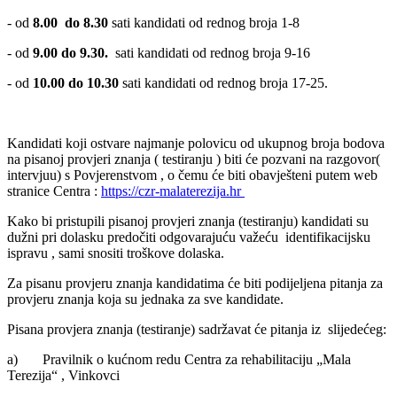
- od
8.00 do 8.30
sati kandidati od rednog broja 1-8
- od
9.00 do 9.30.
sati kandidati od rednog broja 9-16
- od
10.00 do 10.30
sati kandidati od rednog broja 17-25.
Kandidati koji ostvare najmanje polovicu od ukupnog broja bodova
na pisanoj provjeri znanja ( testiranju ) biti će pozvani na razgovor(
intervjuu) s Povjerenstvom , o čemu će biti obavješteni putem web
stranice Centra :
https://czr-malaterezija.hr
Kako bi pristupili pisanoj provjeri znanja (testiranju) kandidati su
dužni pri dolasku predočiti odgovarajuću važeću identifikacijsku
ispravu , sami snositi troškove dolaska.
Za pisanu provjeru znanja kandidatima će biti podijeljena pitanja za
provjeru znanja koja su jednaka za sve kandidate.
Pisana provjera znanja (testiranje) sadržavat će pitanja iz slijedećeg:
a) Pravilnik o kućnom redu Centra za rehabilitaciju „Mala
Terezija“ , Vinkovci