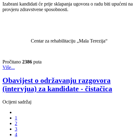
Izabrani kandidati će prije sklapanja ugovora o radu biti upućeni na
provjeru zdravstvene sposobnosti.
Centar za rehabilitaciju „Mala Terezija“
Pročitano
2386
puta
Više...
Obavijest o održavanju razgovora
(intervjua) za kandidate - čistačica
Ocijeni sadržaj
1
2
3
4