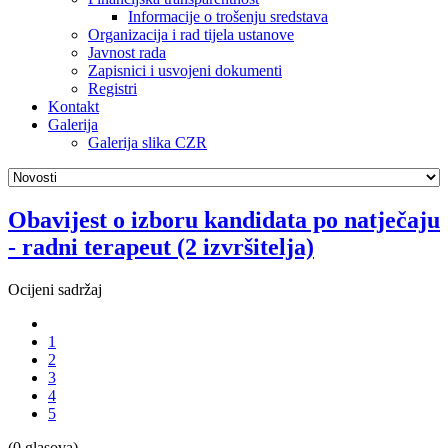
Informacije o trošenju sredstava
Organizacija i rad tijela ustanove
Javnost rada
Zapisnici i usvojeni dokumenti
Registri
Kontakt
Galerija
Galerija slika CZR
Obavijest o izboru kandidata po natječaju
- radni terapeut (2 izvršitelja)
Ocijeni sadržaj
1
2
3
4
5
(0 glasova)