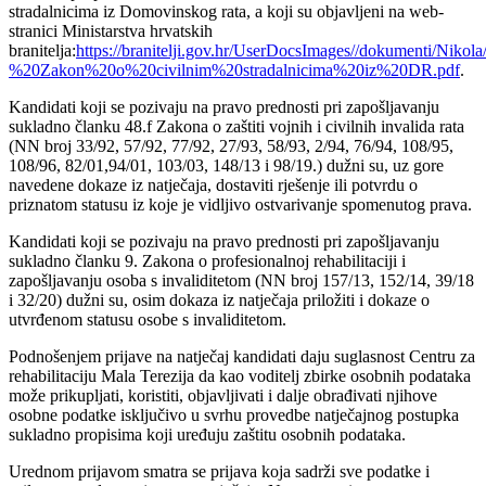
stradalnicima iz Domovinskog rata, a koji su objavljeni na web-
stranici Ministarstva hrvatskih
branitelja:
https://branitelji.gov.hr/UserDocsImages//dokumenti/
%20Zakon%20o%20civilnim%20stradalnicima%20iz%20DR.pdf
.
Kandidati koji se pozivaju na pravo prednosti pri zapošljavanju
sukladno članku 48.f Zakona o zaštiti vojnih i civilnih invalida rata
(NN broj 33/92, 57/92, 77/92, 27/93, 58/93, 2/94, 76/94, 108/95,
108/96, 82/01,94/01, 103/03, 148/13 i 98/19.) dužni su, uz gore
navedene dokaze iz natječaja, dostaviti rješenje ili potvrdu o
priznatom statusu iz koje je vidljivo ostvarivanje spomenutog prava.
Kandidati koji se pozivaju na pravo prednosti pri zapošljavanju
sukladno članku 9. Zakona o profesionalnoj rehabilitaciji i
zapošljavanju osoba s invaliditetom (NN broj 157/13, 152/14, 39/18
i 32/20) dužni su, osim dokaza iz natječaja priložiti i dokaze o
utvrđenom statusu osobe s invaliditetom.
Podnošenjem prijave na natječaj kandidati daju suglasnost Centru za
rehabilitaciju Mala Terezija da kao voditelj zbirke osobnih podataka
može prikupljati, koristiti, objavljivati i dalje obrađivati njihove
osobne podatke isključivo u svrhu provedbe natječajnog postupka
sukladno propisima koji uređuju zaštitu osobnih podataka.
Urednom prijavom smatra se prijava koja sadrži sve podatke i