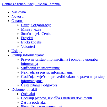
Centar za rehabilitaciju "Mala Terezija"
Naslovna
Novosti
O nama
Ustroj i organizacija
Misija i vizija
Stručna tijela Centra
Projekti
Etički kodeks
Volonteri
Usluge
Pristup informacijama
Pravo na pristup informacijama i ponovnu uporabu
informacija
Službenik za informiranje
Naknada za pristup informacijama
Godišnja izvješća o provedbi zakona o pravu na pristup
informacijama
Česta pitanja i odgovori
Dokumenti i akti
Opći akti
Godišnji planovi, izvješća i strateški dokumenti
Zaštita podataka
Financijska transparentnost