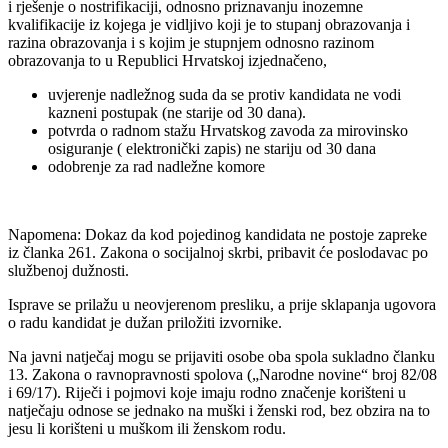
i rješenje o nostrifikaciji, odnosno priznavanju inozemne
kvalifikacije iz kojega je vidljivo koji je to stupanj obrazovanja i
razina obrazovanja i s kojim je stupnjem odnosno razinom
obrazovanja to u Republici Hrvatskoj izjednačeno,
uvjerenje nadležnog suda da se protiv kandidata ne vodi
kazneni postupak (ne starije od 30 dana).
potvrda o radnom stažu Hrvatskog zavoda za mirovinsko
osiguranje ( elektronički zapis) ne stariju od 30 dana
odobrenje za rad nadležne komore
Napomena: Dokaz da kod pojedinog kandidata ne postoje zapreke
iz članka 261. Zakona o socijalnoj skrbi, pribavit će poslodavac po
službenoj dužnosti.
Isprave se prilažu u neovjerenom presliku, a prije sklapanja ugovora
o radu kandidat je dužan priložiti izvornike.
Na javni natječaj mogu se prijaviti osobe oba spola sukladno članku
13. Zakona o ravnopravnosti spolova („Narodne novine“ broj 82/08
i 69/17). Riječi i pojmovi koje imaju rodno značenje korišteni u
natječaju odnose se jednako na muški i ženski rod, bez obzira na to
jesu li korišteni u muškom ili ženskom rodu.