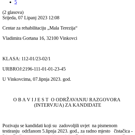
5
(2 glasova)
Srijeda, 07 Lipanj 2023 12:08
Centar za rehabilitaciju „Mala Terezija“
Vladimira Gortana 16, 32100 Vinkovci
KLASA: 112-01/23-02/1
URBROJ:2196-111-01-01-23-45
U Vinkovcima, 07.lipnja 2023. god.
O B A V I J E S T O ODRŽAVANJU RAZGOVORA
(INTERVJUA) ZA KANDIDATE
Pozivaju se kandidati koji su zadovoljili uvjet na pismenom
testiranju održanom 5.lipnja 2023. god., za radno mjesto čistačica -