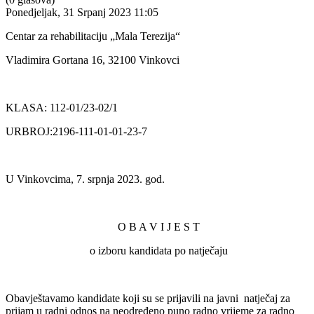
Ponedjeljak, 31 Srpanj 2023 11:05
Centar za rehabilitaciju „Mala Terezija“
Vladimira Gortana 16, 32100 Vinkovci
KLASA: 112-01/23-02/1
URBROJ:2196-111-01-01-23-7
U Vinkovcima, 7. srpnja 2023. god.
O B A V I J E S T
o izboru kandidata po natječaju
Obavještavamo kandidate koji su se prijavili na javni natječaj za
prijam u radni odnos na neodređeno puno radno vrijeme za radno