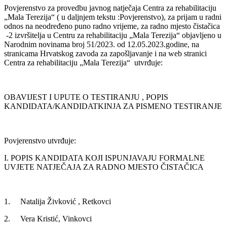
Povjerenstvo za provedbu javnog natječaja Centra za rehabilitaciju
„Mala Terezija“ ( u daljnjem tekstu :Povjerenstvo), za prijam u radni
odnos na neodređeno puno radno vrijeme, za radno mjesto čistačica
-2 izvršitelja u Centru za rehabilitaciju „Mala Terezija“ objavljeno u
Narodnim novinama broj 51/2023. od 12.05.2023.godine, na
stranicama Hrvatskog zavoda za zapošljavanje i na web stranici
Centra za rehabilitaciju „Mala Terezija“ utvrđuje:
OBAVIJEST I UPUTE O TESTIRANJU , POPIS
KANDIDATA/KANDIDATKINJA ZA PISMENO TESTIRANJE
Povjerenstvo utvrđuje:
I. POPIS KANDIDATA KOJI ISPUNJAVAJU FORMALNE
UVJETE NATJEČAJA ZA RADNO MJESTO ČISTAČICA
1. Natalija Živković , Retkovci
2. Vera Kristić, Vinkovci