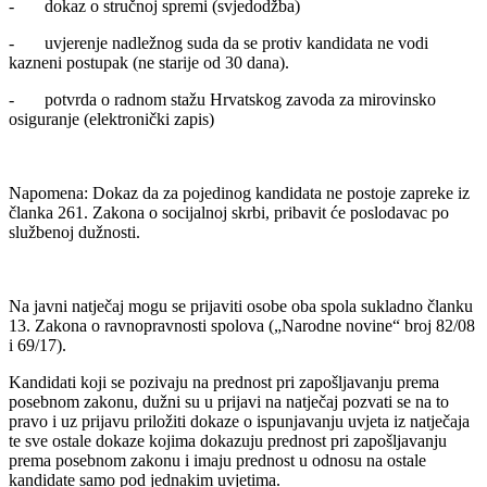
- dokaz o stručnoj spremi (svjedodžba)
- uvjerenje nadležnog suda da se protiv kandidata ne vodi
kazneni postupak (ne starije od 30 dana).
- potvrda o radnom stažu Hrvatskog zavoda za mirovinsko
osiguranje (elektronički zapis)
Napomena: Dokaz da za pojedinog kandidata ne postoje zapreke iz
članka 261. Zakona o socijalnoj skrbi, pribavit će poslodavac po
službenoj dužnosti.
Na javni natječaj mogu se prijaviti osobe oba spola sukladno članku
13. Zakona o ravnopravnosti spolova („Narodne novine“ broj 82/08
i 69/17).
Kandidati koji se pozivaju na prednost pri zapošljavanju prema
posebnom zakonu, dužni su u prijavi na natječaj pozvati se na to
pravo i uz prijavu priložiti dokaze o ispunjavanju uvjeta iz natječaja
te sve ostale dokaze kojima dokazuju prednost pri zapošljavanju
prema posebnom zakonu i imaju prednost u odnosu na ostale
kandidate samo pod jednakim uvjetima.