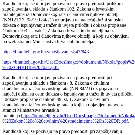
Kandidati koji se u prijavi pozivaju na pravo prednosti prilikom
zapošljavanja u skladu s člankom 102. Zakona o hrvatskim
braniteljima iz Domovinskog rata i članovima njihove obitelji
(NN121/17, 98/19 i 84/21) uz prijavu na natječaj dužni su osim
dokaza o ispunjavanju traženih uvjeta priložiti i dokaze propisane
člankom 103. stavak 1. Zakona o hrvatskim braniteljima iz
Domovinskog rata i članovima njihove obitelji, a koji su objavljeni
na web-stranici Ministarstva hrvatskih branitelja:
https://branitelji.gov.hr/zaposljavanje-843/843
https://branitelji.gov.hr/UserDocsImages//dokumenti/Nikola//p
%20ZOHBDR%202021.pdf.
Kandidati koji se u prijavi pozivaju na pravo prednosti pri
zapošljavanju u skladu s člankom 48. Zakona o civilnim
stradalnicima iz Domovinskog rata (NN 84/21) uz prijavu na
natječaj dužni su osim dokaza o ispunjavanju traženih uvjeta priložiti
i dokaze propisane člankom 49. st. 1. Zakona o civilnim
stradalnicima iz Domovinskog rata, a koji su objavljeni na web-
stranici Ministarstva hrvatskih
branitelja:
https://branitelji.gov.hr/UserDocsImages//dokumenti/
%20Zakon%20o%20civilnim%20stradalnicima%20iz%20DR.pdf.
Kandidati koji se pozivaju na pravo prednosti pri zapošljavanju