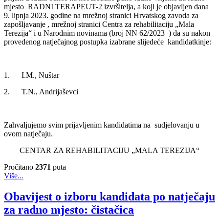
mjesto RADNI TERAPEUT-2 izvršitelja, a koji je objavljen dana
9. lipnja 2023. godine na mrežnoj stranici Hrvatskog zavoda za
zapošljavanje , mrežnoj stranici Centra za rehabilitaciju „Mala
Terezija“ i u Narodnim novinama (broj NN 62/2023 ) da su nakon
provedenog natječajnog postupka izabrane slijedeće kandidatkinje:
1. I.M., Nuštar
2. T.N., Andrijaševci
Zahvaljujemo svim prijavljenim kandidatima na sudjelovanju u
ovom natječaju.
CENTAR ZA REHABILITACIJU „MALA TEREZIJA“
Pročitano
2371
puta
Više...
Obavijest o izboru kandidata po natječaju
za radno mjesto: čistačica