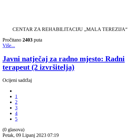
CENTAR ZA REHABILITACIJU „MALA TEREZIJA“
Pročitano
2403
puta
Više...
Javni natječaj za radno mjesto: Radni
terapeut (2 izvršitelja)
Ocijeni sadržaj
1
2
3
4
5
(0 glasova)
Petak, 09 Lipanj 2023 07:19