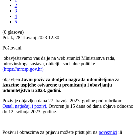
2
3
4
5
(0 glasova)
Petak, 28 Travanj 2023 12:30
Poštovani,
obavještavamo vas da je na web stranici Ministarstva rada,
mirovinskoga sustava, obitelji i socijalne politike
(
https://mrosp.gov.hr
)
objavljen
Javni poziv za dodjelu nagrada udomiteljima za
izuzetne uspjehe ostvarene u promicanju i obavljanju
udomiteljstva u 2023. godini.
Poziv je objavljen dana 27. travnja 2023. godine pod rubrikom
Ostali natječaji i pozivi
.
Otvoren je 15 dana od dana objave odnosno
do 12. svibnja 2023. godine.
Pozivu i obrascima za prijavu možete pristupiti na
poveznici
ili