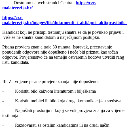
Dostupno na web stranici Centra :
https://czr-
malaterezija.hr/
https://czr-
malaterezija.hr/images/file/dokumenti_i_akti/opci_akti/pravi
Kandidat koji ne pristupi testiranju smatra se da je povukao prijavu i
više se ne smatra kandidatom u natječajnom postupku.
Pisana provjera znanja traje 30 minuta. Ispravak, precrtavanje
ponuđenih odgovora nije dopušteno i neće biti priznati kao točan
odgovor. Povjerenstvo će na temelju ostvarenih bodova utvrditi rang
listu kandidata.
III. Za vrijeme pisane provjere znanja nije dopušteno:
- Koristiti bilo kakvom literaturom i bilješkama
- Koristiti mobitel ili bilo koja druga komunikacijska sredstva
- Napuštati prostoriju u kojoj se vrši provjera znanja za vrijeme
testiranja
- Razgovarati sa ostalim kandidatima ili na drugi način