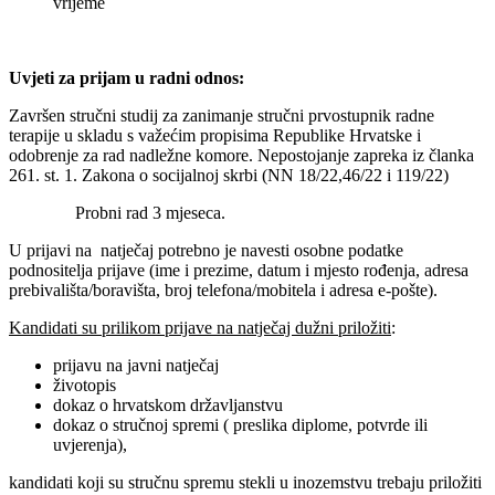
vrijeme
Uvjeti za prijam u radni odnos:
Završen stručni studij za zanimanje stručni prvostupnik radne
terapije u skladu s važećim propisima Republike Hrvatske i
odobrenje za rad nadležne komore. Nepostojanje zapreka iz članka
261. st. 1. Zakona o socijalnoj skrbi (NN 18/22,46/22 i 119/22)
Probni rad 3 mjeseca.
U prijavi na natječaj potrebno je navesti osobne podatke
podnositelja prijave (ime i prezime, datum i mjesto rođenja, adresa
prebivališta/boravišta, broj telefona/mobitela i adresa e-pošte).
Kandidati su prilikom prijave na natječaj dužni priložiti
:
prijavu na javni natječaj
životopis
dokaz o hrvatskom državljanstvu
dokaz o stručnoj spremi ( preslika diplome, potvrde ili
uvjerenja),
kandidati koji su stručnu spremu stekli u inozemstvu trebaju priložiti