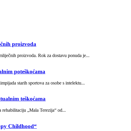
ečnih proizvoda
mliječnih proizvoda. Rok za dostavu ponuda je...
tualnim poteškoćama
mpijada starih sportova za osobe s intelektu...
ektualnim teškoćama
rehabilitaciju „Mala Terezija“ od...
appy Childhood“