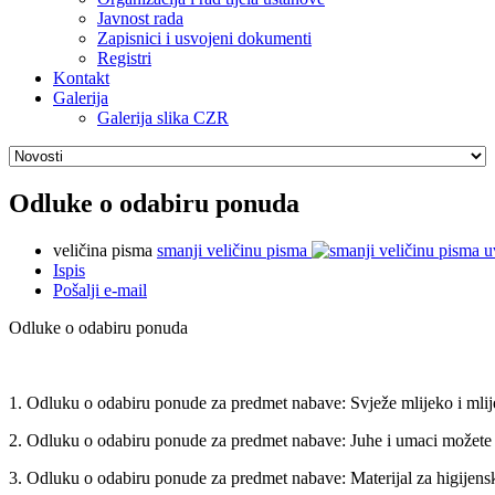
Javnost rada
Zapisnici i usvojeni dokumenti
Registri
Kontakt
Galerija
Galerija slika CZR
Odluke o odabiru ponuda
veličina pisma
smanji veličinu pisma
u
Ispis
Pošalji e-mail
Odluke o odabiru ponuda
1. Odluku o odabiru ponude za predmet nabave: Svježe mlijeko i mlij
2. Odluku o odabiru ponude za predmet nabave: Juhe i umaci možete
3. Odluku o odabiru ponude za predmet nabave: Materijal za higijens